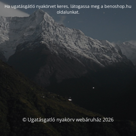
Ha ugatásgátló nyakörvet keres, látogassa meg a benoshop.hu
oldalunkat.
© Ugatásgatló nyakörv webáruház 2026