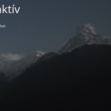
ktív
kat.