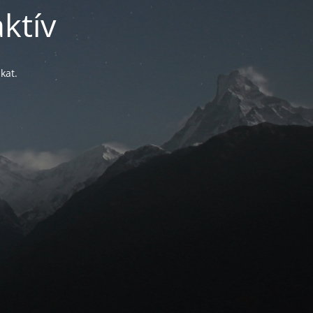
ktív
kat.